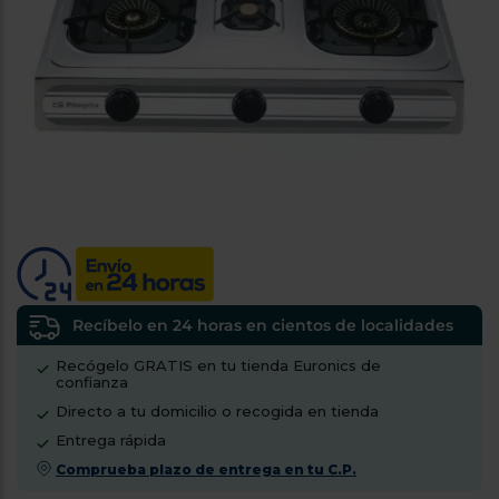
tá
ti
p
y
us
lo
con
g
mejor
d
plazo
to
de
y
ar
entrega
¿Por
qué
te
pedimos
tu
Recíbelo en 24 horas en cientos de localidades
código
Recógelo GRATIS en tu tienda Euronics de
postal?
confianza
Productos
Directo a tu domicilio o recogida en tienda
con
Entrega rápida
entrega
en
24
Comprueba plazo de entrega en tu C.P.
horas
y/o
los más