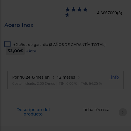
cercanos
Priorizamos
4.6667000
(3)
la entrega
con
nuestros
Acero Inox
propios
instaladores
Te
mostramos
+2 años de garantía (5 AÑOS DE GARANTÍA TOTAL)
tu tienda
32,00€
más
+ info
cercana
Ahorramos
en
combustible
y
cuidamos
el planeta
VALIDAR
O
Descripción del
Ficha técnica
producto
también
puedes:
Iniciar