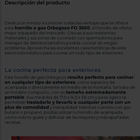
Registrarse
Descripción del producto
sesión
Dedica un minuto a conocer todas las ventajas que te ofrece
hornillo a gas Orbegozo FO 3500
este
, el hornillo de oferta
mejor equipado del mercado. Gracias a sus resistentes
materiales y sus zonas de cocinado con quemadores para
menajes de distintos tamaños podrás cocinar sin ningún
problema. Aprovecha las excelentes características de este
electrodoméstico para cocinar en todo tipo de exteriores.
La cocina perfecta para exteriores
resulta perfecto para cocinar
Este hornillo de gas Orbegozo
en cualquier tipo de exteriores
, como espacios de
acampada o directamente en medio de la montaña. Se trata de
tamaño extremadamente
un modelo compacto, con un
portable
. Sus medidas de 71,5 x 14,5 x 38 cm y peso ligero te
trasladarlo y llevarlo a cualquier parte con un
permitirán
plus de comodidad
y tranquilidad. Mientras cuentes con gas
butano o propano, podrás utilizar tu hornillo de acampada
como más te guste y disfrutar de las mejores y más apañadas
recetas.