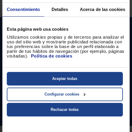
Registrarse
Servicios Euronics disponibles
sesión
Consentimiento
Detalles
Acerca de las cookies
Esta página web usa cookies
Utilizamos cookies propias y de terceros para analizar el
uso del sitio web y mostrarte publicidad relacionada con
tus preferencias sobre la base de un perfil elaborado a
partir de tus hábitos de navegación (por ejemplo, páginas
visitadas).
Política de cookies
Contacto
Aceptar todas
Atención cliente
Formulario de contacto
Configurar cookies
¿Necesitas ayuda?
Rechazar todas
Ir al centro de ayuda