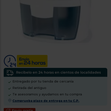
tá
ti
p
y
us
lo
con
g
mejor
d
plazo
to
de
y
ar
entrega
¿Por
qué
te
pedimos
tu
Recíbelo en 24 horas en cientos de localidades
código
Entregado por tu tienda de cercanía
postal?
Retirada del antiguo
Productos
Te asesoramos y ayudamos en tu compra
con
entrega
Comprueba plazo de entrega en tu C.P.
en
24
horas
y/o
Envío gratis
los más