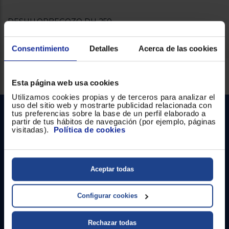
Registrarse
sesión
DESHU.ORBEGOZO DH-250
Consentimiento
Detalles
Acerca de las cookies
Servicios Euronics disponibles
Esta página web usa cookies
Utilizamos cookies propias y de terceros para analizar el
uso del sitio web y mostrarte publicidad relacionada con
tus preferencias sobre la base de un perfil elaborado a
partir de tus hábitos de navegación (por ejemplo, páginas
visitadas).
Política de cookies
Aceptar todas
Contacto
Configurar cookies
Atención cliente
Formulario de contacto
Rechazar todas