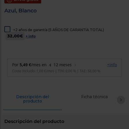
cercanos
Priorizamos
Azul, Blanco
la entrega
con
nuestros
propios
+2 años de garantía (5 AÑOS DE GARANTÍA TOTAL)
instaladores
32,00€
Te
+ info
mostramos
tu tienda
más
cercana
Ahorramos
en
combustible
y
cuidamos
el planeta
VALIDAR
Descripción del
Ficha técnica
producto
O
también
puedes:
Descripción del producto
Iniciar