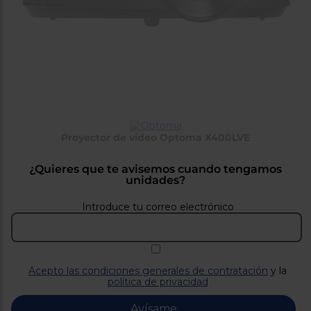
tá
ti
p
y
us
lo
con
g
mejor
d
plazo
to
de
y
ar
entrega
Proyector de video Optoma X400LVE
¿Por
qué
te
¿Quieres que te avisemos cuando tengamos
pedimos
unidades?
tu
código
Introduce tu correo electrónico
postal?
Productos
con
entrega
en
24
Acepto las condiciones generales de contratación
y la
horas
y/o
política de privacidad
los más
cercanos
Avísame