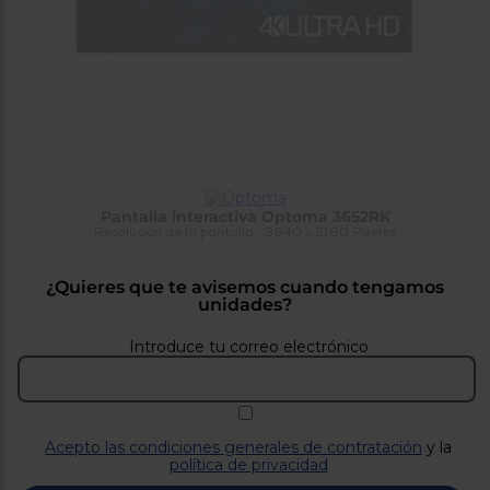
tá
ti
p
y
us
lo
con
g
mejor
d
plazo
to
de
y
ar
entrega
Pantalla interactiva Optoma 3652RK
¿Por
Resolución de la pantalla : 3840 x 2160 Pixeles
qué
te
pedimos
¿Quieres que te avisemos cuando tengamos
tu
unidades?
código
postal?
Introduce tu correo electrónico
Productos
con
entrega
en
24
horas
y/o
Acepto las condiciones generales de contratación
y la
los más
política de privacidad
cercanos