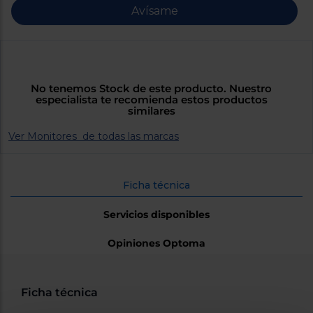
Priorizamos
Avísame
la entrega
con
nuestros
propios
instaladores
Te
mostramos
No tenemos Stock de este producto. Nuestro
tu tienda
especialista te recomienda estos productos
más
similares
cercana
Ahorramos
en
Ver Monitores de todas las marcas
combustible
y
cuidamos
el planeta
Ficha técnica
VALIDAR
Servicios disponibles
Opiniones Optoma
O
también
puedes:
Ficha técnica
Iniciar
Registrarse
sesión