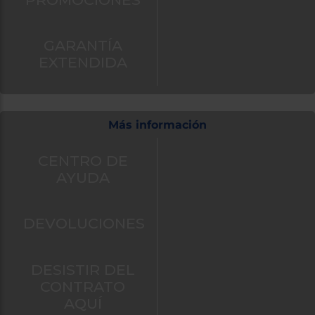
también
puedes:
GARANTÍA
Iniciar
Registrarse
EXTENDIDA
sesión
Más información
CENTRO DE
AYUDA
DEVOLUCIONES
DESISTIR DEL
CONTRATO
AQUÍ