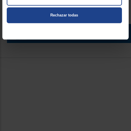
Rechazar todas
Contacto
Atención cliente
Formulario de contacto
¿Necesitas ayuda?
Ir al centro de ayuda