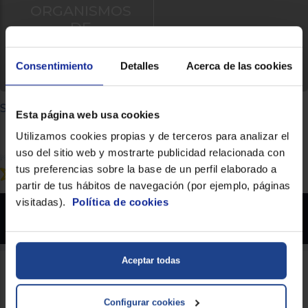
ORGANISMOS
DE
RESOLUCIÓN
DE LITIGIOS
Consentimiento
Detalles
Acerca de las cookies
Síguenos
Esta página web usa cookies
Utilizamos cookies propias y de terceros para analizar el
uso del sitio web y mostrarte publicidad relacionada con
tus preferencias sobre la base de un perfil elaborado a
partir de tus hábitos de navegación (por ejemplo, páginas
visitadas).
Política de cookies
Euronics.es - Copyright 2026 Prohibida la reproducción total o parcial del contenido
aparecido en este sitio web, sin el expreso consentimiento del propietario.
* Datos agregados del grupo Sinersis
Aceptar todas
Configurar cookies