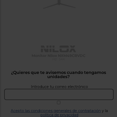
tá
ti
p
y
us
lo
con
g
mejor
d
plazo
to
de
y
ar
entrega
¿Por
Monitor Nilox NXM49CRVDC
qué
HZ : 144
te
pedimos
tu
¿Quieres que te avisemos cuando tengamos
código
unidades?
postal?
Introduce tu correo electrónico
Productos
con
entrega
en
24
horas
y/o
los más
Acepto las condiciones generales de contratación
y la
cercanos
política de privacidad