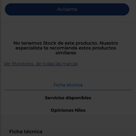
Priorizamos
la entrega
Avísame
con
nuestros
propios
instaladores
Te
mostramos
tu tienda
No tenemos Stock de este producto. Nuestro
más
especialista te recomienda estos productos
cercana
similares
Ahorramos
en
Ver Monitores de todas las marcas
combustible
y
cuidamos
el planeta
Ficha técnica
VALIDAR
Servicios disponibles
O
Opiniones Nilox
también
puedes:
Iniciar
Ficha técnica
Registrarse
sesión