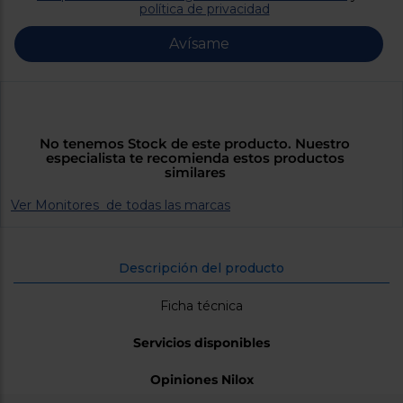
Priorizamos
política de privacidad
la entrega
con
Avísame
nuestros
propios
instaladores
Te
mostramos
tu tienda
más
No tenemos Stock de este producto. Nuestro
cercana
especialista te recomienda estos productos
Ahorramos
similares
en
combustible
y
cuidamos
Ver Monitores de todas las marcas
el planeta
VALIDAR
Descripción del producto
Ficha técnica
O
también
Servicios disponibles
puedes:
Opiniones Nilox
Iniciar
Registrarse
sesión