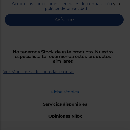
Priorizamos
Acepto las condiciones generales de contratación
y la
la entrega
política de privacidad
con
nuestros
propios
Avísame
instaladores
Te
mostramos
tu tienda
más
cercana
Ahorramos
No tenemos Stock de este producto. Nuestro
en
especialista te recomienda estos productos
combustible
similares
y
cuidamos
el planeta
Ver Monitores de todas las marcas
VALIDAR
Ficha técnica
O
Servicios disponibles
también
puedes:
Opiniones Nilox
Iniciar
Registrarse
sesión