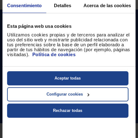
Registrarse
sesión
Consentimiento
Detalles
Acerca de las cookies
Esta página web usa cookies
Utilizamos cookies propias y de terceros para analizar el
uso del sitio web y mostrarte publicidad relacionada con
tus preferencias sobre la base de un perfil elaborado a
partir de tus hábitos de navegación (por ejemplo, páginas
visitadas).
Política de cookies
Contacto
Atención cliente
Aceptar todas
Formulario de contacto
Configurar cookies
¿Necesitas ayuda?
Ir al centro de ayuda
Rechazar todas