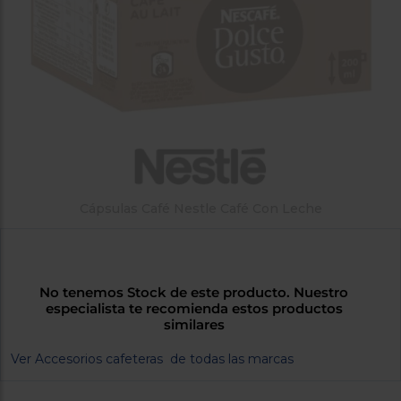
tá
ti
p
y
us
lo
con
g
mejor
d
plazo
to
de
y
ar
entrega
¿Por
qué
Cápsulas Café Nestle Café Con Leche
te
pedimos
tu
código
No tenemos Stock de este producto. Nuestro
postal?
especialista te recomienda estos productos
similares
Productos
con
entrega
Ver Accesorios cafeteras de todas las marcas
en
24
horas
y/o
los más