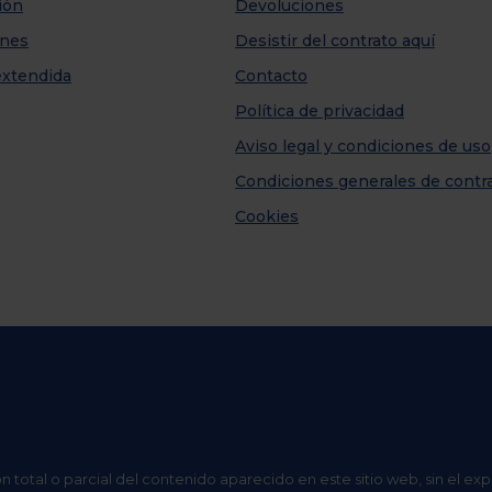
ión
Devoluciones
nes
Desistir del contrato aquí
extendida
Contacto
Política de privacidad
Aviso legal y condiciones de uso
Condiciones generales de contr
Cookies
n total o parcial del contenido aparecido en este sitio web, sin el ex