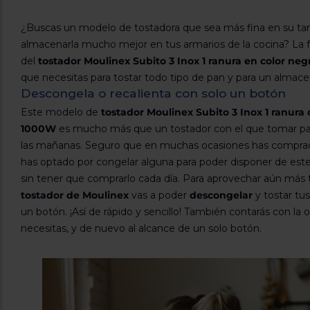
¿Buscas un modelo de tostadora que sea más fina en su t
almacenarla mucho mejor en tus armarios de la cocina? La
del
tostador Moulinex Subito 3 Inox 1 ranura en color neg
que necesitas para tostar todo tipo de pan y para un almac
Descongela o recalienta con solo un botón
Este modelo de
tostador Moulinex Subito 3 Inox 1 ranura
1000W
es mucho más que un tostador con el que tomar pan 
las mañanas. Seguro que en muchas ocasiones has comprado
has optado por congelar alguna para poder disponer de est
sin tener que comprarlo cada día. Para aprovechar aún más
tostador de Moulinex
vas a poder
descongelar
y tostar tu
un botón. ¡Así de rápido y sencillo! También contarás con la
necesitas, y de nuevo al alcance de un solo botón.