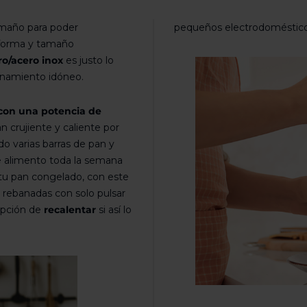
amaño para poder
pequeños electrodoméstico
 forma y tamaño
ro/acero inox
es justo lo
enamiento idóneo.
 con una potencia de
crujiente y caliente por
 varias barras de pan y
e alimento toda la semana
 tu pan congelado, con este
s rebanadas con solo pulsar
 opción de
recalentar
si así lo