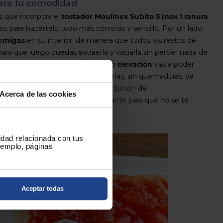
ara tu comodidad
s que incorpora el
tostador Moulinex Subito 3 Inox 1 ranura
s para hacértelo todo más cómodo y sencillo. Por un lado
emigas
en su interior, de manera que todos los restos de
para que luego puedas extraerla y vaciarla sin perder nada de
tro lado, gracias a su
palanca de elevación
vas a poder
que hayas introducido sin problemas, sin quemaduras, ya
 quedarán a tu alcance. Y con su botón de
Acerca de las cookies
etener su funcionamiento al instante para que no se te
cidad relacionada con tus
ejemplo, páginas
Aceptar todas