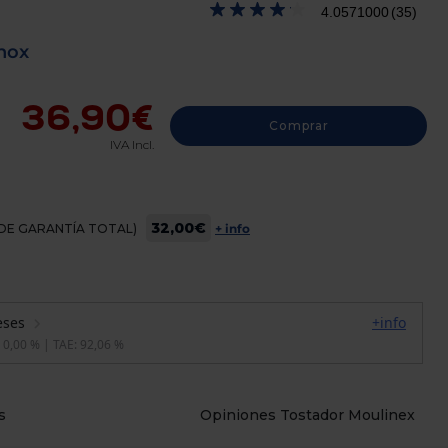
4.0571000
(35)
nox
36,90€
Comprar
IVA Incl.
32,00€
OS DE GARANTÍA TOTAL)
+ info
s
Opiniones Tostador Moulinex