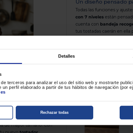
Un diseño pensado p
Todas las funciones y ajuste
con 7 niveles
están pensado
cuenta con
bandeja recog
tus tostadas caerán en ella 
tiempo en su limpieza. Por o
extraer cualquier rebanada 
que hasta las más pequeñas
Detalles
parada/expulsión
podrás d
queme nada.
s
de terceros para analizar el uso del sitio web y mostrarte publi
 un perfil elaborado a partir de tus hábitos de navegación (por 
ies
3 Inox 1 ranura con
r alargado con
una ranura
,
delos clásicos de dos
Rechazar todas
sta te cabrán perfectamente
ería de mayor tamaño. Con
 tu nuevo
tostador