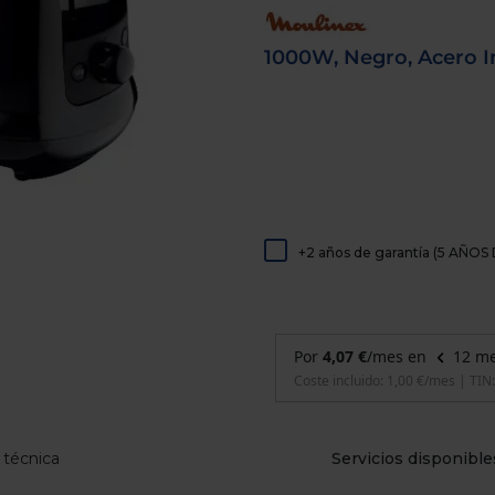
de
dispositivos
táctiles
1000W, Negro, Acero I
pueden
usar
los
gestos
de
tocar
y
arrastrar.
+2 años de garantía (5 AÑ
 técnica
Servicios disponible