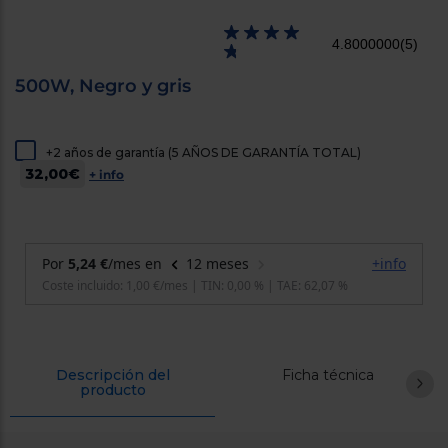
cercanos
Priorizamos
4.8000000
(5)
la entrega
con
nuestros
500W, Negro y gris
propios
instaladores
Te
mostramos
+2 años de garantía (5 AÑOS DE GARANTÍA TOTAL)
tu tienda
32,00€
más
+ info
cercana
Ahorramos
en
combustible
y
cuidamos
el planeta
VALIDAR
O
Descripción del
Ficha técnica
producto
también
puedes:
Iniciar