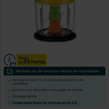
tá
ti
p
y
us
lo
con
g
mejor
d
plazo
to
de
y
ar
entrega
¿Por
qué
te
pedimos
tu
Recíbelo en 24 horas en cientos de localidades
código
Recógelo GRATIS en tu tienda Euronics de
postal?
confianza
Productos
Directo a tu domicilio o recogida en tienda
con
Entrega rápida
entrega
en
24
Comprueba plazo de entrega en tu C.P.
horas
y/o
los más