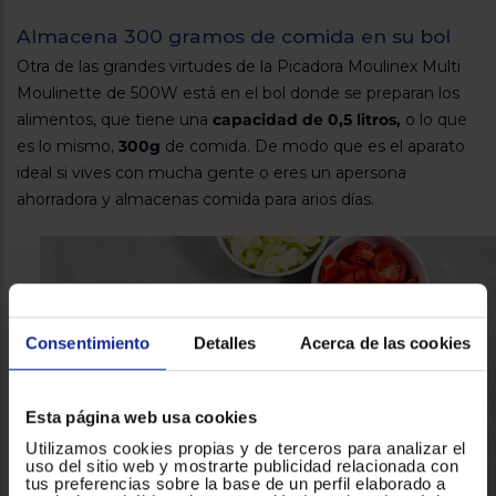
Almacena 300 gramos de comida en su bol
Otra de las grandes virtudes de la Picadora Moulinex Multi
Moulinette de 500W está en el bol donde se preparan los
alimentos, que tiene una
capacidad de 0,5 litros,
o lo que
es lo mismo,
300g
de comida. De modo que es el aparato
ideal si vives con mucha gente o eres un apersona
ahorradora y almacenas comida para arios días.
Consentimiento
Detalles
Acerca de las cookies
Esta página web usa cookies
Utilizamos cookies propias y de terceros para analizar el
uso del sitio web y mostrarte publicidad relacionada con
tus preferencias sobre la base de un perfil elaborado a