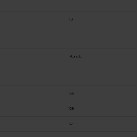
1.8
Morado
156
128
62