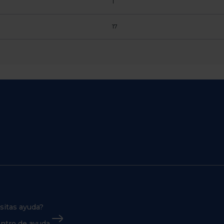
1
17
sitas ayuda?
centro de ayuda