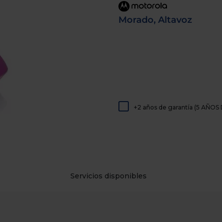
de
dispositivos
Morado, Altavoz
táctiles
pueden
usar
los
gestos
de
tocar
y
arrastrar.
+2 años de garantía (5 AÑ
Servicios disponibles