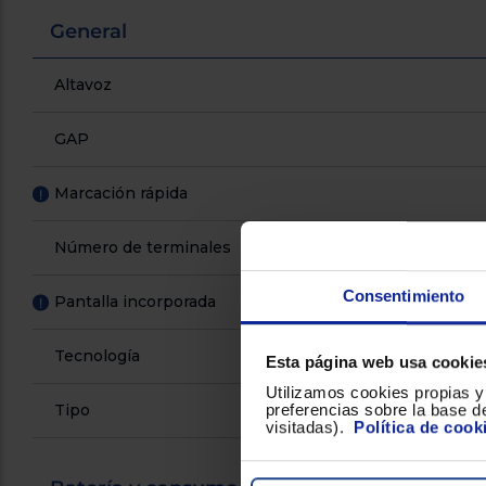
General
Altavoz
GAP
Marcación rápida
!
Número de terminales
Consentimiento
Pantalla incorporada
!
Tecnología
Esta página web usa cookie
Utilizamos cookies propias y 
preferencias sobre la base de
Tipo
visitadas).
Política de cook