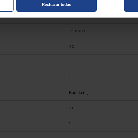
Rechazar todas
6.5 horas
135 horas
40
1
1
Batería baja
10
1