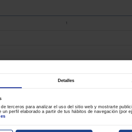
1
5
Detalles
LCD
s
de terceros para analizar el uso del sitio web y mostrarte publi
 un perfil elaborado a partir de tus hábitos de navegación (por 
Inalámbrico
ies