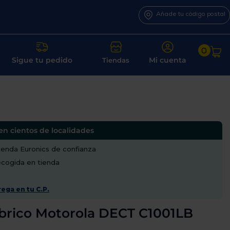
Añade tu código postal
0
Sigue tu pedido
Mi cuenta
Tiendas
en cientos de localidades
enda Euronics de confianza
recogida en tienda
ega en tu C.P.
brico Motorola DECT C1001LB