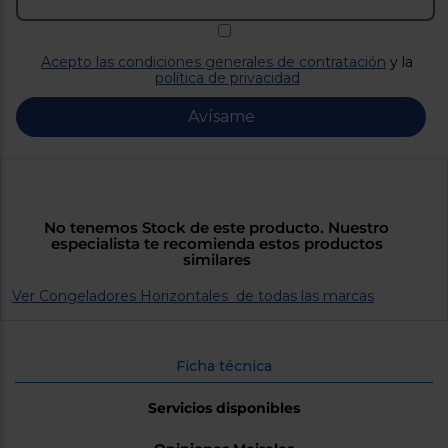
Priorizamos
la entrega
con
nuestros
Acepto las condiciones generales de contratación
y la
propios
política de privacidad
instaladores
Te
mostramos
Avísame
tu tienda
más
cercana
Ahorramos
en
combustible
y
cuidamos
No tenemos Stock de este producto. Nuestro
el planeta
especialista te recomienda estos productos
similares
VALIDAR
Ver Congeladores Horizontales de todas las marcas
O
Ficha técnica
también
puedes:
Servicios disponibles
Iniciar
Registrarse
sesión