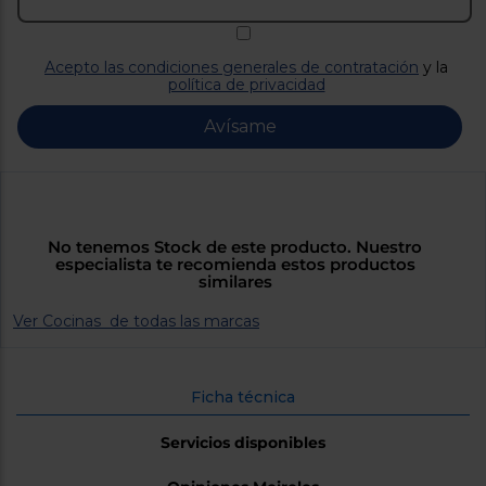
Priorizamos
la entrega
con
nuestros
Acepto las condiciones generales de contratación
y la
propios
política de privacidad
instaladores
Te
mostramos
Avísame
tu tienda
más
cercana
Ahorramos
en
combustible
y
cuidamos
No tenemos Stock de este producto. Nuestro
el planeta
especialista te recomienda estos productos
similares
VALIDAR
Ver Cocinas de todas las marcas
O
Ficha técnica
también
puedes:
Servicios disponibles
Iniciar
Registrarse
sesión