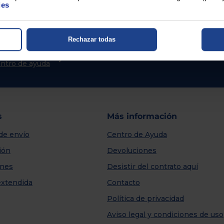
ies
Rechazar todas
sitas ayuda?
centro de ayuda
s
Más información
de envío
Centro de Ayuda
ión
Devoluciones
nes
Desistir del contrato aquí
extendida
Contacto
Política de privacidad
Aviso legal y condiciones de uso