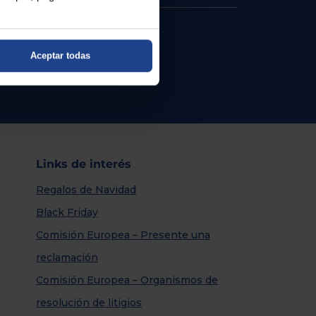
Aceptar todas
Links de interés
Regalos de Navidad
Black Friday
Comisión Europea – Presente una
reclamación
Comisión Europea – Organismos de
resolución de litigios