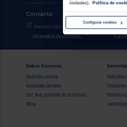
visitadas).
Política de cook
Contacto
Configurar cookies
Atención cliente
¿Nece
Formulario de contacto
Ir al 
Sobre Euronics
Servicio
Quiénes somos
Métodos 
Nuestras tiendas
Financiac
Por qué comprar en Euronics
Promocio
Blog
Garantía 