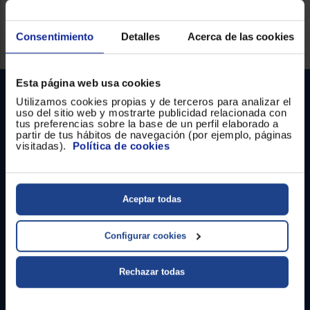
Registrarse
sesión
Consentimiento
Detalles
Acerca de las cookies
Servicios Euronics disponibles
Esta página web usa cookies
Utilizamos cookies propias y de terceros para analizar el
uso del sitio web y mostrarte publicidad relacionada con
tus preferencias sobre la base de un perfil elaborado a
partir de tus hábitos de navegación (por ejemplo, páginas
visitadas).
Política de cookies
Contacto
Aceptar todas
Atención cliente
Configurar cookies
Formulario de contacto
¿Necesitas ayuda?
Rechazar todas
Ir al centro de ayuda