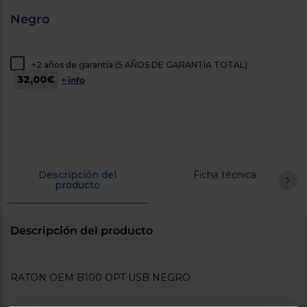
cercanos
Negro
Priorizamos
la entrega
con
nuestros
propios
+2 años de garantía (5 AÑOS DE GARANTÍA TOTAL)
instaladores
32,00€
+ info
Te
mostramos
tu tienda
más
cercana
Ahorramos
en
combustible
y
cuidamos
Descripción del
Ficha técnica
producto
el planeta
VALIDAR
Descripción del producto
O
también
RATON OEM B100 OPT USB NEGRO
puedes:
Iniciar