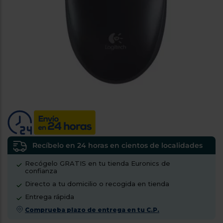
tá
ti
p
y
us
lo
con
g
mejor
d
plazo
to
de
y
ar
entrega
¿Por
qué
te
pedimos
tu
Recíbelo en 24 horas en cientos de localidades
código
Recógelo GRATIS en tu tienda Euronics de
postal?
confianza
Productos
Directo a tu domicilio o recogida en tienda
con
Entrega rápida
entrega
en
24
Comprueba plazo de entrega en tu C.P.
horas
y/o
los más