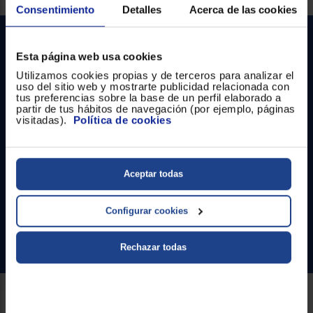
Registrarse
Consentimiento
Detalles
Acerca de las cookies
sesión
Esta página web usa cookies
Utilizamos cookies propias y de terceros para analizar el
uso del sitio web y mostrarte publicidad relacionada con
tus preferencias sobre la base de un perfil elaborado a
partir de tus hábitos de navegación (por ejemplo, páginas
visitadas).
Política de cookies
Contacto
Atención cliente
Aceptar todas
Formulario de contacto
Configurar cookies
¿Necesitas ayuda?
Ir al centro de ayuda
Rechazar todas
Sobre Euronics