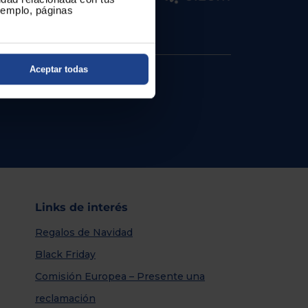
ejemplo, páginas
Aceptar todas
Links de interés
Regalos de Navidad
Black Friday
Comisión Europea – Presente una
reclamación