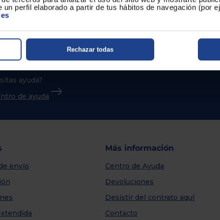
 un perfil elaborado a partir de tus hábitos de navegación (por 
ies
Rechazar todas
sitas ayuda?
centro de ayuda
s
Más información
de envío
Centro de Ayuda
ión
Devoluciones
nes
Desistir del contrato aquí
extendida
Contacto