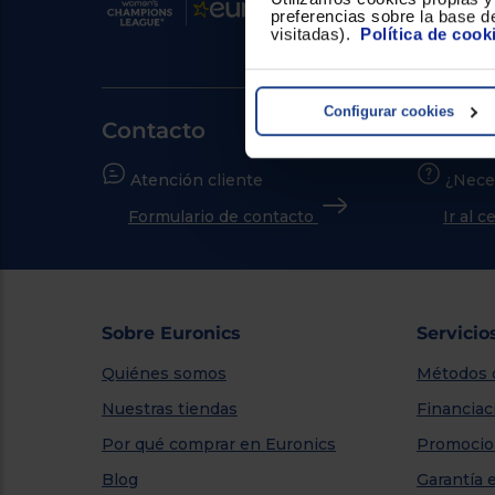
preferencias sobre la base de
visitadas).
Política de cook
Configurar cookies
Contacto
Atención cliente
¿Nece
Formulario de contacto
Ir al 
Sobre Euronics
Servicio
Quiénes somos
Métodos 
Nuestras tiendas
Financiac
Por qué comprar en Euronics
Promocio
Blog
Garantía 