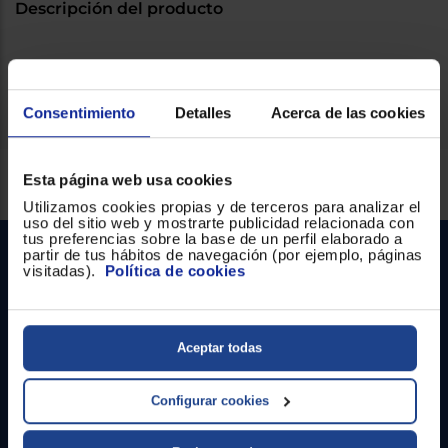
Registrarse
Descripción del producto
sesión
TECLADO RATON INAL COMBO MK330
Consentimiento
Detalles
Acerca de las cookies
Servicios Euronics disponibles
Esta página web usa cookies
Utilizamos cookies propias y de terceros para analizar el
uso del sitio web y mostrarte publicidad relacionada con
tus preferencias sobre la base de un perfil elaborado a
partir de tus hábitos de navegación (por ejemplo, páginas
visitadas).
Política de cookies
Aceptar todas
Contacto
Configurar cookies
Atención cliente