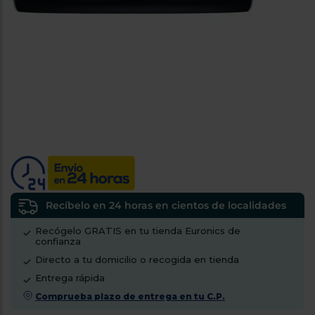
tá
ti
p
y
us
lo
con
g
mejor
d
plazo
to
de
y
ar
entrega
¿Por
qué
te
pedimos
tu
Recíbelo en 24 horas en cientos de localidades
código
Recógelo GRATIS en tu tienda Euronics de
postal?
confianza
Productos
Directo a tu domicilio o recogida en tienda
con
Entrega rápida
entrega
en
24
Comprueba plazo de entrega en tu C.P.
horas
y/o
los más