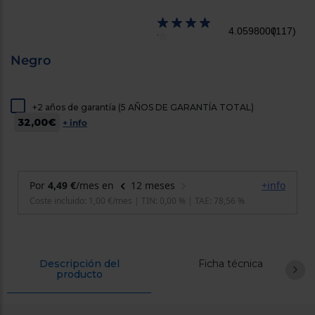
cercanos
Priorizamos
4.0598000
(117)
la entrega
con
nuestros
Negro
propios
instaladores
Te
mostramos
+2 años de garantía (5 AÑOS DE GARANTÍA TOTAL)
tu tienda
32,00€
más
+ info
cercana
Ahorramos
en
combustible
y
cuidamos
el planeta
VALIDAR
O
Descripción del
Ficha técnica
producto
también
puedes:
Iniciar