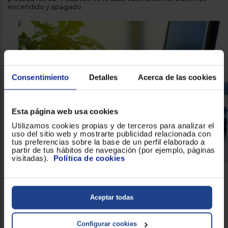
encendido y apagado.
Consentimiento
Detalles
Acerca de las cookies
Esta página web usa cookies
Utilizamos cookies propias y de terceros para analizar el
uso del sitio web y mostrarte publicidad relacionada con
tus preferencias sobre la base de un perfil elaborado a
partir de tus hábitos de navegación (por ejemplo, páginas
visitadas).
Política de cookies
El teclado, resistente y de cómodas teclas
Aceptar todas
planas
ratón y el teclado Logitech MK235
El
es el combo perfecto
si teletrabajas, porque podrás transportarlos fácilmente. Si el
Configurar cookies