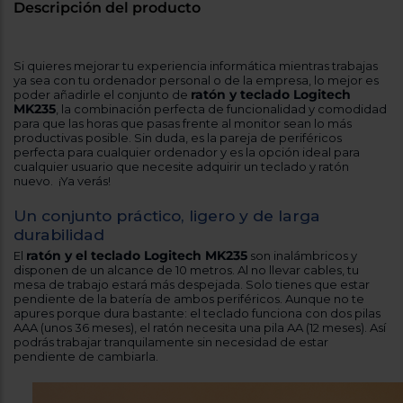
Registrarse
Descripción del producto
sesión
Si quieres mejorar tu experiencia informática mientras trabajas
ya sea con tu ordenador personal o de la empresa, lo mejor es
ratón y teclado Logitech
poder añadirle el conjunto de
MK235
, la combinación perfecta de funcionalidad y comodidad
para que las horas que pasas frente al monitor sean lo más
productivas posible. Sin duda, es la pareja de periféricos
perfecta para cualquier ordenador y es la opción ideal para
cualquier usuario que necesite adquirir un teclado y ratón
nuevo. ¡Ya verás!
Un conjunto práctico, ligero y de larga
durabilidad
ratón y el teclado Logitech MK235
El
son inalámbricos y
disponen de un alcance de 10 metros. Al no llevar cables, tu
mesa de trabajo estará más despejada. Solo tienes que estar
pendiente de la batería de ambos periféricos. Aunque no te
apures porque dura bastante: el teclado funciona con dos pilas
AAA (unos 36 meses), el ratón necesita una pila AA (12 meses). Así
podrás trabajar tranquilamente sin necesidad de estar
pendiente de cambiarla.