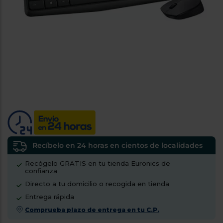
tá
ti
p
y
us
lo
con
g
mejor
d
plazo
to
de
y
ar
entrega
¿Por
qué
te
pedimos
tu
Recíbelo en 24 horas en cientos de localidades
código
Recógelo GRATIS en tu tienda Euronics de
postal?
confianza
Productos
Directo a tu domicilio o recogida en tienda
con
Entrega rápida
entrega
en
24
Comprueba plazo de entrega en tu C.P.
horas
y/o
los más