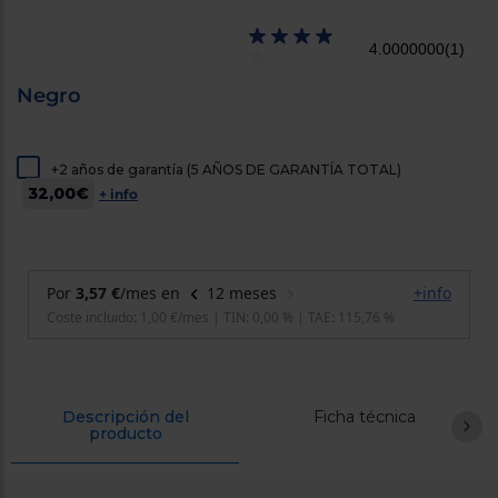
cercanos
Priorizamos
4.0000000
(1)
la entrega
con
nuestros
Negro
propios
instaladores
Te
mostramos
+2 años de garantía (5 AÑOS DE GARANTÍA TOTAL)
tu tienda
32,00€
más
+ info
cercana
Ahorramos
en
combustible
y
cuidamos
el planeta
VALIDAR
O
Descripción del
Ficha técnica
producto
también
puedes:
Iniciar