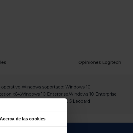
les
Opiniones Logitech
tivo MAC soportado: Mac OS X 10.5 Leopard
Acerca de las cookies