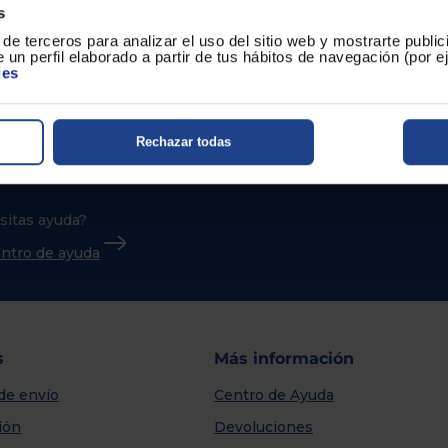
s
de terceros para analizar el uso del sitio web y mostrarte publi
 un perfil elaborado a partir de tus hábitos de navegación (por 
ies
Rechazar todas
sitas ayuda?
centro de ayuda
s
Más información
de envío
Centro de Ayuda
ión
Devoluciones