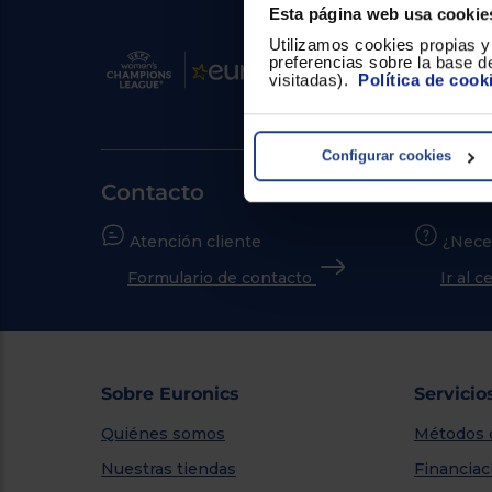
Esta página web usa cookie
Utilizamos cookies propias y 
preferencias sobre la base de
visitadas).
Política de cook
Configurar cookies
Contacto
Atención cliente
¿Nece
Formulario de contacto
Ir al 
Sobre Euronics
Servicio
Quiénes somos
Métodos 
Nuestras tiendas
Financiac