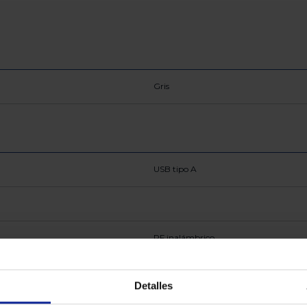
Gris
USB tipo A
RF inalámbrico
Detalles