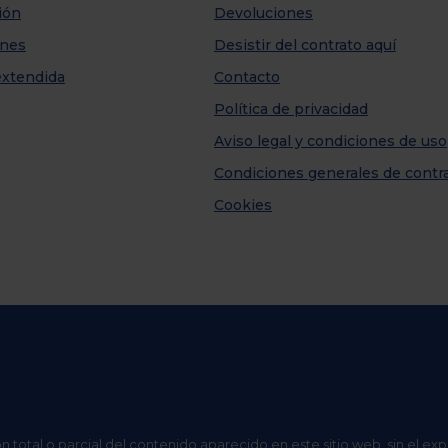
ión
Devoluciones
nes
Desistir del contrato aquí
extendida
Contacto
Política de privacidad
Aviso legal y condiciones de uso
Condiciones generales de contr
Cookies
n total o parcial del contenido aparecido en este sitio web, sin el ex