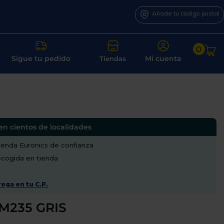
Añade tu código postal
0
Sigue tu pedido
Mi cuenta
Tiendas
en cientos de localidades
enda Euronics de confianza
recogida en tienda
ega en tu C.P.
 M235 GRIS