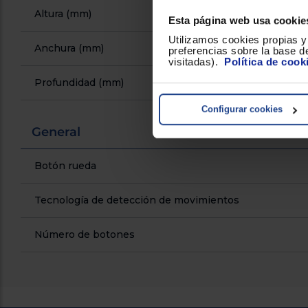
Altura (mm)
Esta página web usa cookie
Utilizamos cookies propias y 
Anchura (mm)
preferencias sobre la base de
visitadas).
Política de cook
Profundidad (mm)
Configurar cookies
General
Botón rueda
Tecnología de detección de movimientos
Número de botones