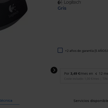
de
dispositivos
Gris
táctiles
pueden
usar
los
gestos
de
tocar
y
arrastrar.
+2 años de garantía (5 AÑ
técnica
Servicios disponibl