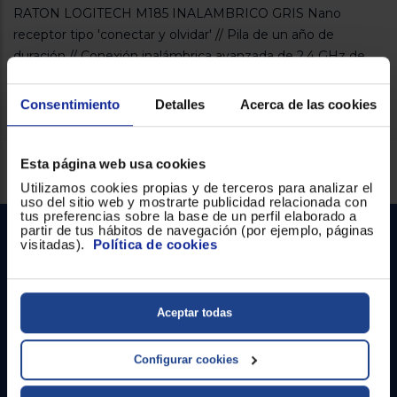
Registrarse
RATON LOGITECH M185 INALAMBRICO GRIS Nano
sesión
receptor tipo 'conectar y olvidar' // Pila de un año de
duración // Conexión inalámbrica avanzada de 2,4 GHz de
Logitech
Consentimiento
Detalles
Acerca de las cookies
Servicios Euronics disponibles
Esta página web usa cookies
Utilizamos cookies propias y de terceros para analizar el
uso del sitio web y mostrarte publicidad relacionada con
tus preferencias sobre la base de un perfil elaborado a
partir de tus hábitos de navegación (por ejemplo, páginas
visitadas).
Política de cookies
Aceptar todas
Contacto
Configurar cookies
Atención cliente