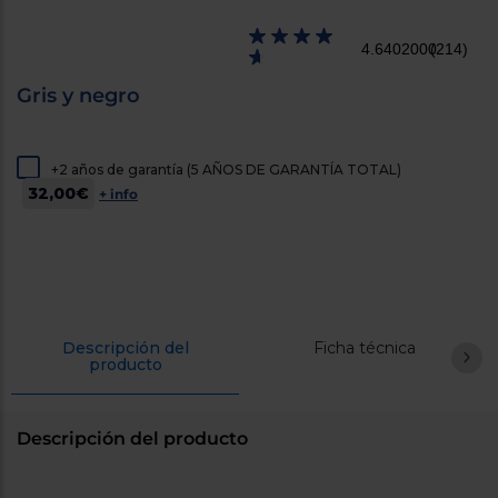
cercanos
Priorizamos
4.6402000
(214)
la entrega
con
nuestros
Gris y negro
propios
instaladores
Te
mostramos
+2 años de garantía (5 AÑOS DE GARANTÍA TOTAL)
tu tienda
32,00€
más
+ info
cercana
Ahorramos
en
combustible
y
cuidamos
el planeta
Descripción del
Ficha técnica
VALIDAR
producto
O
también
Descripción del producto
puedes:
Iniciar