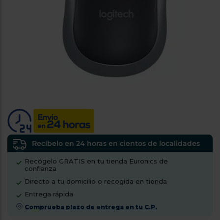
tá
ti
p
y
us
lo
con
g
mejor
d
plazo
to
de
y
ar
entrega
¿Por
qué
te
pedimos
tu
Recíbelo en 24 horas en cientos de localidades
código
Recógelo GRATIS en tu tienda Euronics de
postal?
confianza
Productos
Directo a tu domicilio o recogida en tienda
con
Entrega rápida
entrega
en
24
Comprueba plazo de entrega en tu C.P.
horas
y/o
los más