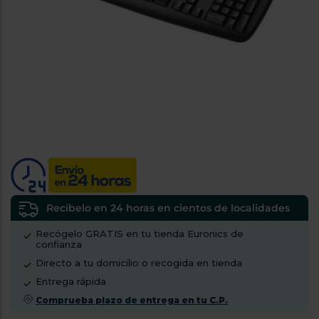
tá
ti
p
y
us
lo
con
g
mejor
d
plazo
to
de
y
ar
entrega
¿Por
qué
te
pedimos
tu
Recíbelo en 24 horas en cientos de localidades
código
Recógelo GRATIS en tu tienda Euronics de
postal?
confianza
Productos
Directo a tu domicilio o recogida en tienda
con
Entrega rápida
entrega
en
24
Comprueba plazo de entrega en tu C.P.
horas
y/o
los más