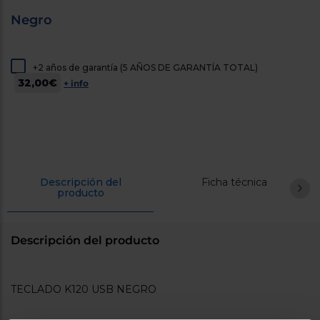
cercanos
Negro
Priorizamos
la entrega
con
nuestros
propios
+2 años de garantía (5 AÑOS DE GARANTÍA TOTAL)
instaladores
32,00€
+ info
Te
mostramos
tu tienda
más
cercana
Ahorramos
en
combustible
y
cuidamos
Descripción del
Ficha técnica
producto
el planeta
VALIDAR
Descripción del producto
O
también
TECLADO K120 USB NEGRO
puedes:
Iniciar