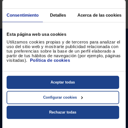
Registrarse
sesión
Consentimiento
Detalles
Acerca de las cookies
Servicios Euronics disponibles
Esta página web usa cookies
Utilizamos cookies propias y de terceros para analizar el
uso del sitio web y mostrarte publicidad relacionada con
tus preferencias sobre la base de un perfil elaborado a
partir de tus hábitos de navegación (por ejemplo, páginas
visitadas).
Política de cookies
Contacto
Aceptar todas
Atención cliente
Configurar cookies
Formulario de contacto
¿Necesitas ayuda?
Rechazar todas
Ir al centro de ayuda