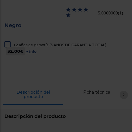
cercanos
Priorizamos
5.0000000
(1)
la entrega
con
nuestros
Negro
propios
instaladores
Te
mostramos
+2 años de garantía (5 AÑOS DE GARANTÍA TOTAL)
tu tienda
32,00€
más
+ info
cercana
Ahorramos
en
combustible
y
cuidamos
el planeta
Descripción del
Ficha técnica
VALIDAR
producto
O
también
Descripción del producto
puedes:
Iniciar