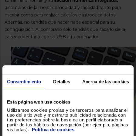
su tamaño normal y su
sección numérica integrada,
disfrutarás de la mejor comodidad y facilidad tanto para
escribir como para realizar cálculos e introducir datos.
Además, no tendrás que hacer nada especial para su
configuración. Al comprarlo solo tendrás que sacarlo de la
caja y conectarlo con su USB a tu ordenador.
Consentimiento
Detalles
Acerca de las cookies
Esta página web usa cookies
Utilizamos cookies propias y de terceros para analizar el
uso del sitio web y mostrarte publicidad relacionada con
tus preferencias sobre la base de un perfil elaborado a
partir de tus hábitos de navegación (por ejemplo, páginas
visitadas).
Política de cookies