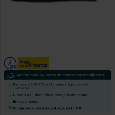
tá
ti
p
y
us
lo
con
g
mejor
d
plazo
to
de
y
ar
entrega
¿Por
qué
te
pedimos
tu
Recíbelo en 24 horas en cientos de localidades
código
Recógelo GRATIS en tu tienda Euronics de
postal?
confianza
Productos
Directo a tu domicilio o recogida en tienda
con
Entrega rápida
entrega
en
24
Comprueba plazo de entrega en tu C.P.
horas
y/o
los más