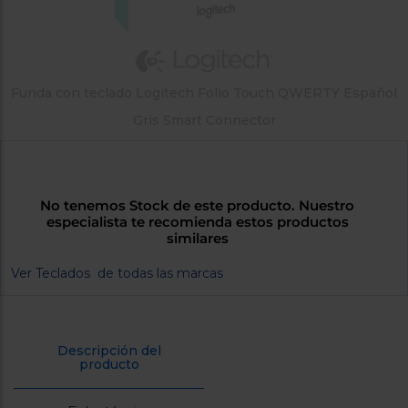
tá
ti
p
y
us
lo
con
g
mejor
d
Funda con teclado Logitech Folio Touch QWERTY Español
plazo
to
de
y
Gris Smart Connector
ar
entrega
¿Por
No tenemos Stock de este producto. Nuestro
qué
especialista te recomienda estos productos
te
similares
pedimos
tu
Ver Teclados de todas las marcas
código
postal?
Productos
con
Descripción del
entrega
producto
en
24
horas
y/o
los más