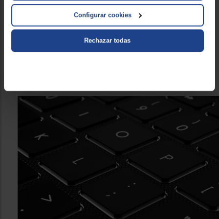
Olvídate de este inconveniente complementando tu iPad
Configurar cookies
con la
funda con teclado Logitech Folio Touch con Smart
Connector.
Su cómodo teclado cuenta con
teclas
Rechazar todas
retroiluminadas
para que te sirva tanto con más o menos
luz ambiental. Además, incorpora toda una
fila de teclas de
accesos directos
para controlar el volúmen, nieveles de
brillo, la reproducción de música, el bloqueo...