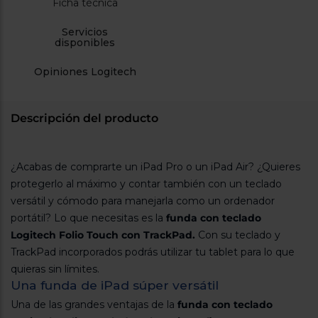
Ficha técnica
cercanos
Priorizamos
Servicios
la entrega
disponibles
con
nuestros
propios
Opiniones Logitech
instaladores
Te
mostramos
tu tienda
Descripción del producto
más
cercana
Ahorramos
en
¿Acabas de comprarte un iPad Pro o un iPad Air? ¿Quieres
combustible
y
cuidamos
protegerlo al máximo y contar también con un teclado
el planeta
versátil y cómodo para manejarla como un ordenador
portátil? Lo que necesitas es la
funda con teclado
VALIDAR
Logitech Folio Touch con TrackPad.
Con su teclado y
TrackPad incorporados podrás utilizar tu tablet para lo que
O
quieras sin límites.
también
Una funda de iPad súper versátil
puedes:
Una de las grandes ventajas de la
funda con teclado
Iniciar