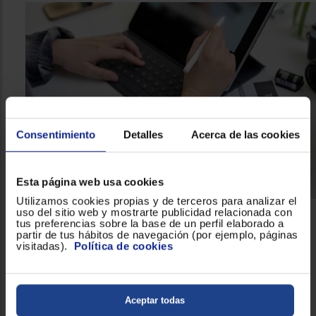
Consentimiento
Detalles
Acerca de las cookies
Esta página web usa cookies
Utilizamos cookies propias y de terceros para analizar el
uso del sitio web y mostrarte publicidad relacionada con
tus preferencias sobre la base de un perfil elaborado a
Un teclado cómodo para tu tablet
partir de tus hábitos de navegación (por ejemplo, páginas
Una tablet te da una cómoda y amplia libertad al poder
visitadas).
Política de cookies
realizar todo tipo de acciones en un dispositivo súper fino y
ligero, perfecto para llevar contigo donde quieras. Sin
embargo, manejarte todo el tiempo con una pantalla táctil
Aceptar todas
no siempre es lo mejor para un óptimo rendimiento.