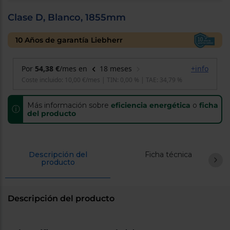
cercanos
Priorizamos
Clase D, Blanco, 1855mm
la entrega
con
10 Años de garantía Liebherr
nuestros
propios
instaladores
Te
mostramos
tu tienda
más
cercana
Más información sobre
eficiencia energética
o
ficha
Ahorramos
ⓘ
del producto
en
combustible
y
cuidamos
el planeta
Descripción del
Ficha técnica
producto
VALIDAR
O
Descripción del producto
también
puedes:
Iniciar