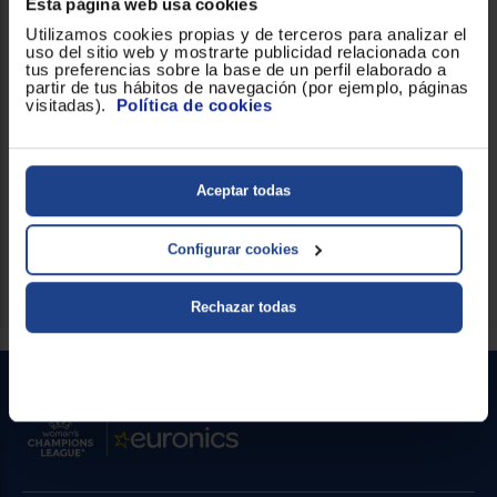
Esta página web usa cookies
No Frost ni de conectividad Wi‑Fi según las especificaciones
facilitadas.
Utilizamos cookies propias y de terceros para analizar el
uso del sitio web y mostrarte publicidad relacionada con
tus preferencias sobre la base de un perfil elaborado a
Utilidad y eficiencia
partir de tus hábitos de navegación (por ejemplo, páginas
Este frigorífico de una puerta combina una capacidad notable
visitadas).
Política de cookies
con un consumo anual reducido, ofreciendo una solución
práctica para hogares que buscan espacio y eficiencia en un
electrodoméstico de libre instalación. Su conjunto de funciones
y su nivel sonoro contenido lo convierten en una opción
equilibrada para la cocina.
Aceptar todas
¡Es tu momento de renovar tu hogar!
Configurar cookies
Rechazar todas