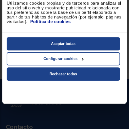
Utilizamos cookies propias y de terceros para analizar el
así como una alarma de puerta abierta para mayor seguridad en
uso del sitio web y mostrarte publicidad relacionada con
el uso diario. La iluminación interior LED permite una visibilidad
tus preferencias sobre la base de un perfil elaborado a
clara del interior, y el modelo incorpora una luz LED y una única
partir de tus hábitos de navegación (por ejemplo, páginas
luz interior para facilitar la localización de alimentos.
visitadas).
Política de cookies
El frontal en color blanco aporta un aspecto limpio y neutro que
combina con diferentes estilos. El modelo RE 1401 está
identificado en EPREL con el número 1811573.
Aceptar todas
Innovación, diseño y calidad en un solo producto.
Configurar cookies
Rechazar todas
Contacto