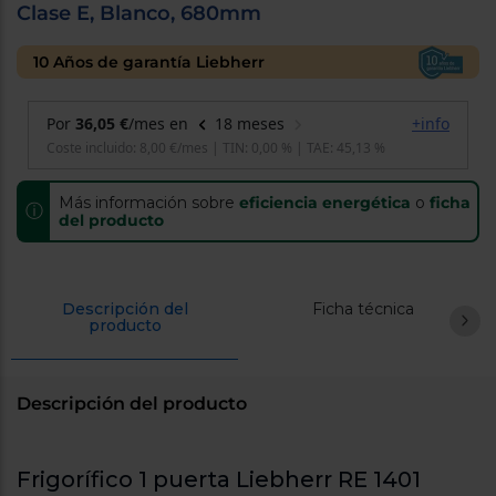
Clase E, Blanco, 680mm
cercanos
Priorizamos
la entrega
10 Años de garantía Liebherr
con
nuestros
propios
instaladores
Te
mostramos
tu tienda
más
Más información sobre
eficiencia energética
o
ficha
ⓘ
cercana
del producto
Ahorramos
en
combustible
y
cuidamos
el planeta
Descripción del
Ficha técnica
producto
VALIDAR
Descripción del producto
O
también
puedes:
Frigorífico 1 puerta Liebherr RE 1401
Iniciar