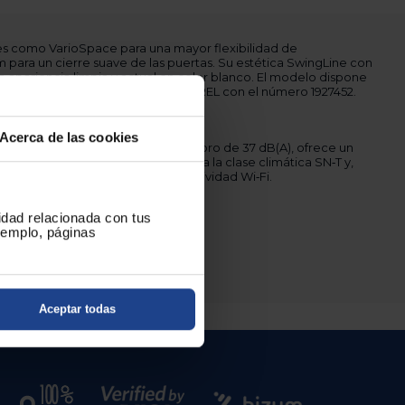
nes como VarioSpace para una mayor flexibilidad de
para un cierre suave de las puertas. Su estética SwingLine con
 apariencia limpia y actual en color blanco. El modelo dispone
e 1.3 m y está catalogado bajo EPREL con el número 1927452.
Acerca de las cookies
ual de 181 kWh/año y un nivel sonoro de 37 dB(A), ofrece un
ajo ruido en el día a día. Pertenece a la clase climática SN‑T y,
o dispone de No Frost ni de conectividad Wi‑Fi.
No la dejes pasar!
cidad relacionada con tus
ejemplo, páginas
Aceptar todas