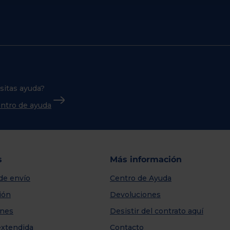
sitas ayuda?
centro de ayuda
s
Más información
de envío
Centro de Ayuda
ión
Devoluciones
nes
Desistir del contrato aquí
extendida
Contacto