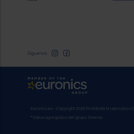
Síguenos
Euronics.es - Copyright 2026 Prohibida la reproducció
* Datos agregados del grupo Sinersis