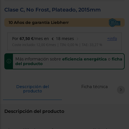
cercanos
Priorizamos
Clase C, No Frost, Plateado, 2015mm
la entrega
con
10 Años de garantía Liebherr
nuestros
propios
instaladores
Te
mostramos
tu tienda
más
cercana
Más información sobre
eficiencia energética
o
ficha
Ahorramos
ⓘ
del producto
en
combustible
y
cuidamos
el planeta
Descripción del
Ficha técnica
producto
VALIDAR
O
Descripción del producto
también
puedes:
Iniciar