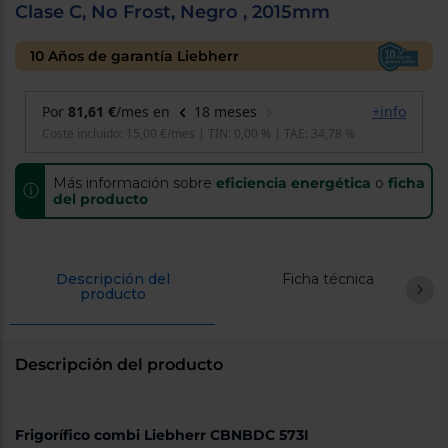
Clase C, No Frost, Negro , 2015mm
cercanos
Priorizamos
la entrega
10 Años de garantía Liebherr
con
nuestros
propios
instaladores
Te
mostramos
tu tienda
más
Más información sobre
eficiencia energética
o
ficha
ⓘ
cercana
del producto
Ahorramos
en
combustible
y
cuidamos
el planeta
Descripción del
Ficha técnica
producto
VALIDAR
Descripción del producto
O
también
puedes:
Frigorífico combi Liebherr CBNBDC 573I
Iniciar