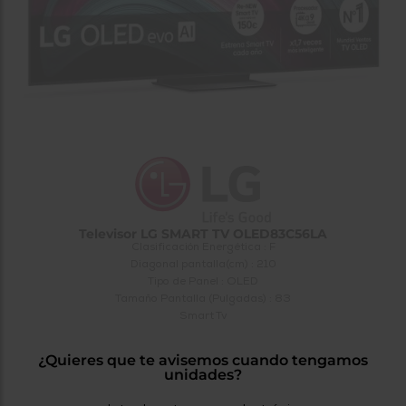
tá
ti
p
y
us
lo
con
g
mejor
d
plazo
to
de
y
ar
entrega
¿Por
qué
te
pedimos
Televisor LG SMART TV OLED83C56LA
tu
Clasificación Energética : F
código
Diagonal pantalla(cm) : 210
postal?
Tipo de Panel : OLED
Tamaño Pantalla (Pulgadas) : 83
Productos
Smart Tv
con
entrega
en
24
¿Quieres que te avisemos cuando tengamos
horas
y/o
unidades?
los más
cercanos