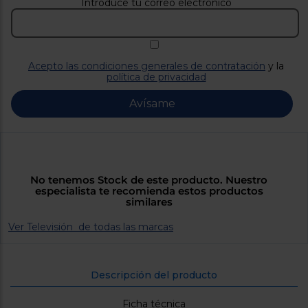
Priorizamos
Introduce tu correo electrónico
la entrega
con
nuestros
propios
instaladores
Acepto las condiciones generales de contratación
y la
Te
política de privacidad
mostramos
tu tienda
más
Avísame
cercana
Ahorramos
en
combustible
y
cuidamos
el planeta
No tenemos Stock de este producto. Nuestro
especialista te recomienda estos productos
VALIDAR
similares
Ver Televisión de todas las marcas
O
también
puedes:
Descripción del producto
Iniciar
Registrarse
sesión
Ficha técnica