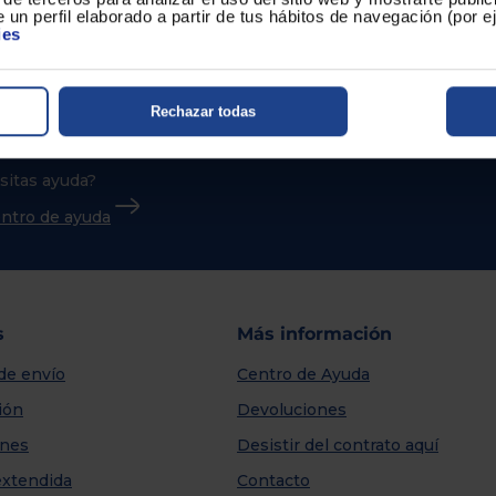
 un perfil elaborado a partir de tus hábitos de navegación (por 
ies
Rechazar todas
sitas ayuda?
centro de ayuda
s
Más información
de envío
Centro de Ayuda
ión
Devoluciones
nes
Desistir del contrato aquí
extendida
Contacto