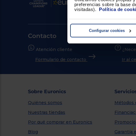
preferencias sobre la base de
visitadas).
Política de cook
Configurar cookies
Contacto
Atención cliente
¿Nece
Formulario de contacto
Ir al 
Sobre Euronics
Servicio
Quiénes somos
Métodos 
Nuestras tiendas
Financiac
Por qué comprar en Euronics
Promocio
Blog
Garantía 