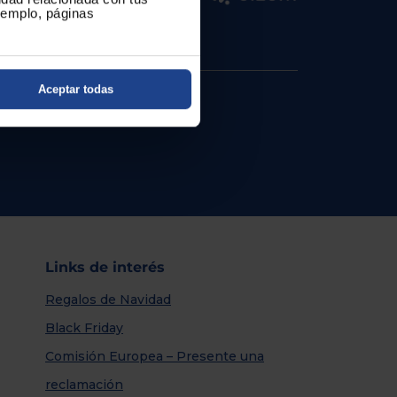
ejemplo, páginas
Aceptar todas
Links de interés
Regalos de Navidad
Black Friday
Comisión Europea – Presente una
reclamación