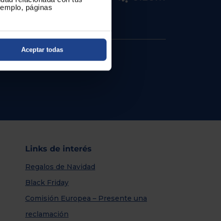
ejemplo, páginas
Aceptar todas
Links de interés
Regalos de Navidad
Black Friday
Comisión Europea – Presente una
reclamación