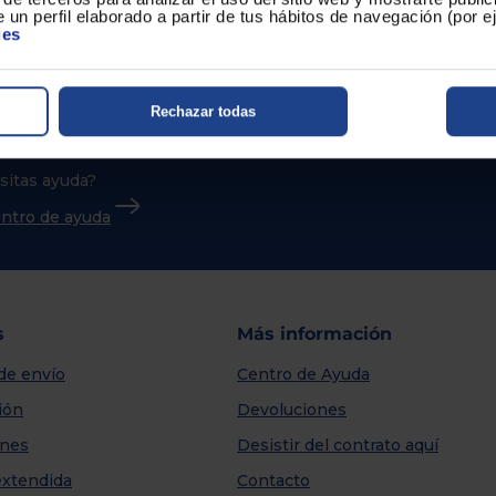
 un perfil elaborado a partir de tus hábitos de navegación (por 
ies
Rechazar todas
sitas ayuda?
centro de ayuda
s
Más información
de envío
Centro de Ayuda
ión
Devoluciones
nes
Desistir del contrato aquí
extendida
Contacto