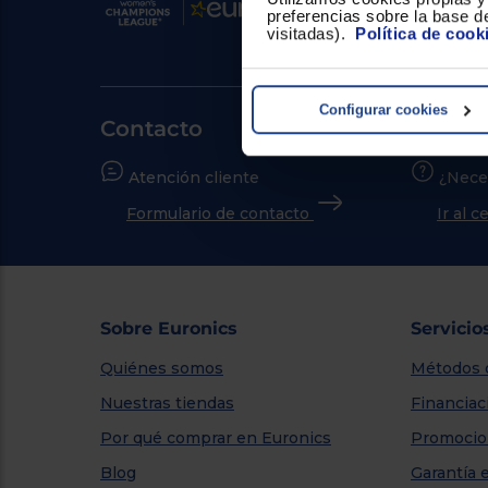
preferencias sobre la base de
visitadas).
Política de cook
Configurar cookies
Contacto
Atención cliente
¿Nece
Formulario de contacto
Ir al 
Sobre Euronics
Servicio
Quiénes somos
Métodos 
Nuestras tiendas
Financiac
Por qué comprar en Euronics
Promocio
Blog
Garantía 