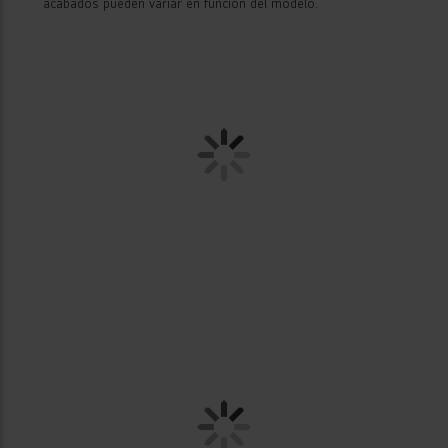
*Las imágenes de los productos son meramente ilustrativas
y pueden diferir del producto real. Imágenes del modelo
GBBW726AEV, las tecnologías, los compartimientos y los
acabados pueden variar en función del modelo.
Garantía de por
vida en el
compresor*