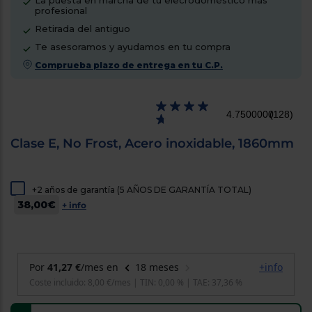
La puesta en marcha de tu elecrodoméstico más
cercanos
profesional
Priorizamos
Retirada del antiguo
la entrega
con
Te asesoramos y ayudamos en tu compra
nuestros
propios
Comprueba plazo de entrega en tu C.P.
instaladores
Te
mostramos
tu tienda
4.7500000
(128)
más
cercana
Clase E, No Frost, Acero inoxidable, 1860mm
Ahorramos
en
combustible
y
cuidamos
el planeta
+2 años de garantía (5 AÑOS DE GARANTÍA TOTAL)
38,00€
+ info
VALIDAR
O
también
puedes:
Iniciar