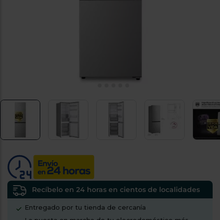
tá
ti
p
y
us
lo
con
g
mejor
d
plazo
to
de
y
ar
entrega
¿Por
qué
te
pedimos
tu
código
postal?
Productos
con
Recíbelo en 24 horas en cientos de localidades
entrega
en
24
Entregado por tu tienda de cercanía
horas
y/o
los más