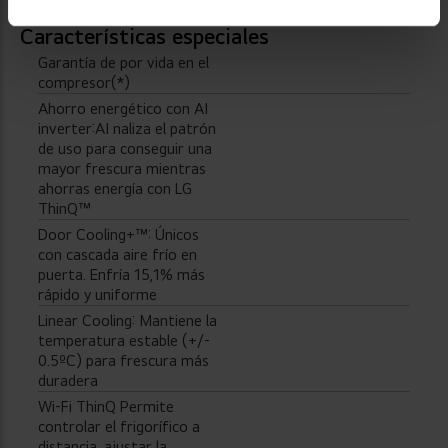
Características especiales
Garantía de por vida en el
compresor(*)
Ahorro energético con AI
inverter:AI naliza el patrón
de uso para conseguir una
mayor frescura mientras
ahorras energía con LG
ThinQ™
Door Cooling+™: Únicos
con cascada aire frío en
puerta. Enfría 15,1% más
rápido y uniforme
Linear Cooling: Mantiene la
temperatura estable (+/-
0.5ºC) para frescura más
duradera
Wi-Fi ThinQ Permite
controlar el frigorífico a
distancia, ajustar la