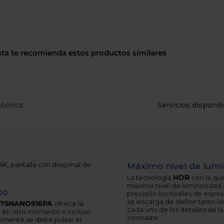
de
dispositivos
táctiles
pueden
usar
los
sta te recomienda estos productos similares
gestos
de
tocar
y
arrastrar.
técnica
Servicios disponib