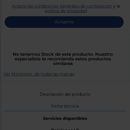
Priorizamos
la entrega
Acepto las condiciones generales de contratación
y la
con
política de privacidad
nuestros
propios
Avísame
instaladores
Te
mostramos
tu tienda
más
cercana
Ahorramos
No tenemos Stock de este producto. Nuestro
en
especialista te recomienda estos productos
combustible
similares
y
cuidamos
el planeta
Ver Monitores de todas las marcas
VALIDAR
Descripción del producto
O
Ficha técnica
también
puedes:
Servicios disponibles
Iniciar
Registrarse
sesión