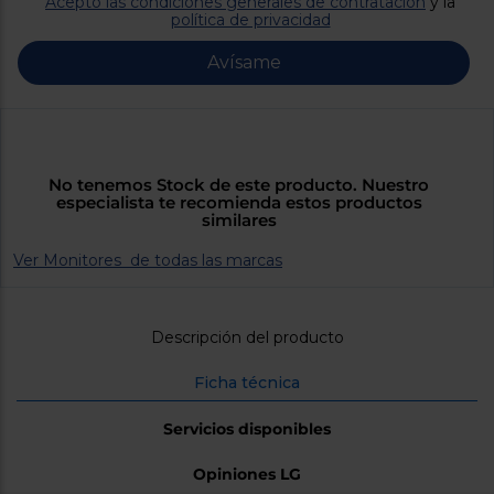
Priorizamos
Acepto las condiciones generales de contratación
y la
la entrega
política de privacidad
con
nuestros
Avísame
propios
instaladores
Te
mostramos
tu tienda
más
cercana
No tenemos Stock de este producto. Nuestro
Ahorramos
especialista te recomienda estos productos
en
similares
combustible
y
cuidamos
Ver Monitores de todas las marcas
el planeta
VALIDAR
Descripción del producto
Ficha técnica
O
también
puedes:
Servicios disponibles
Iniciar
Opiniones LG
Registrarse
sesión