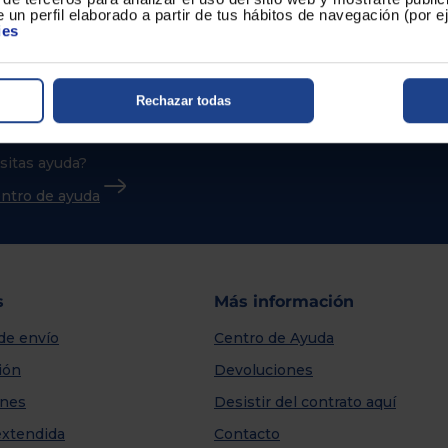
 un perfil elaborado a partir de tus hábitos de navegación (por 
ies
Rechazar todas
sitas ayuda?
centro de ayuda
s
Más información
de envío
Centro de Ayuda
ión
Devoluciones
nes
Desistir del contrato aquí
extendida
Contacto