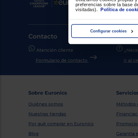
preferencias sobre la base de
visitadas).
Política de cook
Configurar cookies
Contacto
Atención cliente
¿Nece
Formulario de contacto
Ir al 
Sobre Euronics
Servicio
Quiénes somos
Métodos 
Nuestras tiendas
Financiac
Por qué comprar en Euronics
Promocio
Blog
Garantía 