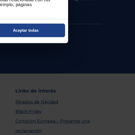
ejemplo, páginas
Aceptar todas
Links de interés
Regalos de Navidad
Black Friday
Comisión Europea – Presente una
reclamación