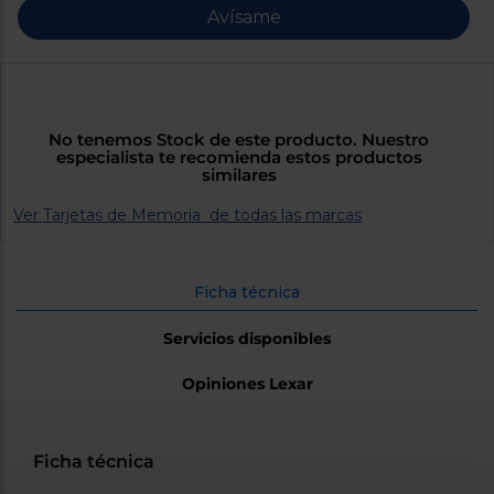
Priorizamos
Avísame
la entrega
con
nuestros
propios
instaladores
Te
mostramos
No tenemos Stock de este producto. Nuestro
tu tienda
especialista te recomienda estos productos
más
similares
cercana
Ahorramos
en
Ver Tarjetas de Memoria de todas las marcas
combustible
y
cuidamos
el planeta
Ficha técnica
VALIDAR
Servicios disponibles
Opiniones Lexar
O
también
puedes:
Ficha técnica
Iniciar
Registrarse
sesión