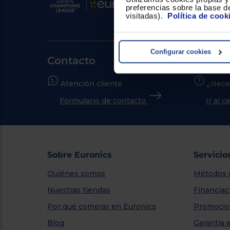
preferencias sobre la base de
visitadas).
Política de cook
Configurar cookies
Contacto
Atención cliente
¿Nece
Formulario de contacto
Ir al 
Sobre Euronics
Servicio
Quiénes somos
Métodos 
Nuestras tiendas
Financiac
Por qué comprar en Euronics
Promocio
Blog
Garantía 