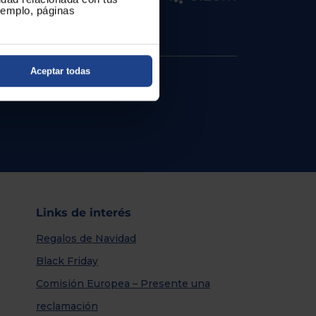
ejemplo, páginas
Aceptar todas
Links de interés
Regalos de Navidad
Black Friday
Comisión Europea – Presente una
reclamación