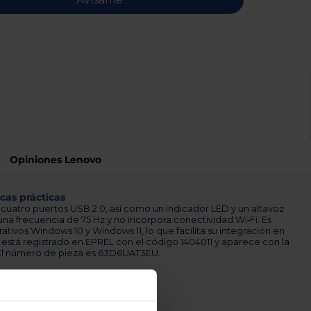
Opiniones Lenovo
icas prácticas
cuatro puertos USB 2.0, así como un indicador LED y un altavoz
una frecuencia de 75 Hz y no incorpora conectividad Wi‑Fi. Es
tivos Windows 10 y Windows 11, lo que facilita su integración en
 está registrado en EPREL con el código 1404011 y aparece con la
. El número de pieza es 63D6UAT3EU.
úbrelo ahora!