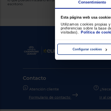
lo que puedes instalarlo en un soporte o brazo si prefieres optim
Consentimiento
escritorio.
Esta página web usa cookie
Utilizamos cookies propias y 
preferencias sobre la base de
visitadas).
Política de cook
Configurar cookies
Contacto
Atención cliente
¿Nece
Formulario de contacto
Ir al 