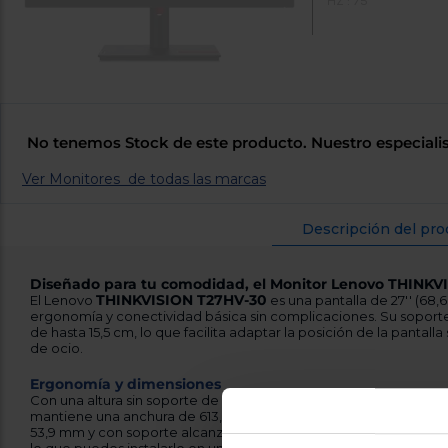
HZ : 75
No tenemos Stock de este producto. Nuestro especialis
Ver Monitores de todas las marcas
Descripción del pro
Diseñado para tu comodidad, el Monitor Lenovo THINKV
THINKVISION T27HV-30
El Lenovo
es una pantalla de 27'' (68
ergonomía y conectividad básica sin complicaciones. Su soporte
de hasta 15,5 cm, lo que facilita adaptar la posición de la pantall
de ocio.
Ergonomía y dimensiones
Con una altura sin soporte de 404,8 mm y una altura con soport
mantiene una anchura de 613,8 mm tanto con como sin base. La 
53,9 mm y con soporte alcanza los 204,7 mm. Además, es compa