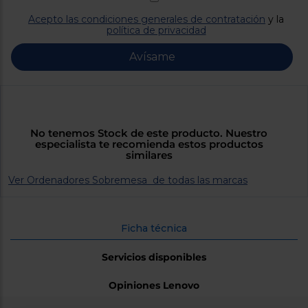
Priorizamos
la entrega
Acepto las condiciones generales de contratación
y la
con
política de privacidad
nuestros
propios
instaladores
Avísame
Te
mostramos
tu tienda
más
cercana
Ahorramos
No tenemos Stock de este producto. Nuestro
en
especialista te recomienda estos productos
combustible
similares
y
cuidamos
el planeta
Ver Ordenadores Sobremesa de todas las marcas
VALIDAR
Ficha técnica
O
también
Servicios disponibles
puedes:
Opiniones Lenovo
Iniciar
Registrarse
sesión