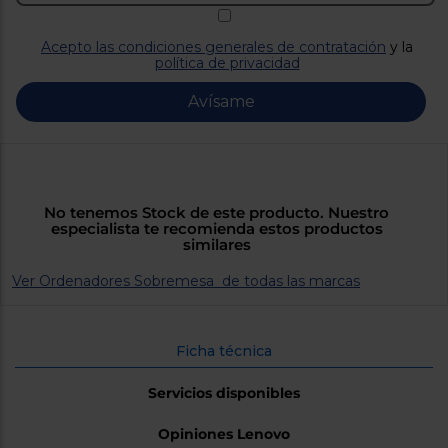
Priorizamos
la entrega
con
Acepto las condiciones generales de contratación
y la
nuestros
política de privacidad
propios
instaladores
Te
Avísame
mostramos
tu tienda
más
cercana
Ahorramos
en
combustible
No tenemos Stock de este producto. Nuestro
y
cuidamos
especialista te recomienda estos productos
el planeta
similares
Ver Ordenadores Sobremesa de todas las marcas
VALIDAR
O
Ficha técnica
también
puedes:
Servicios disponibles
Iniciar
Registrarse
Opiniones Lenovo
sesión