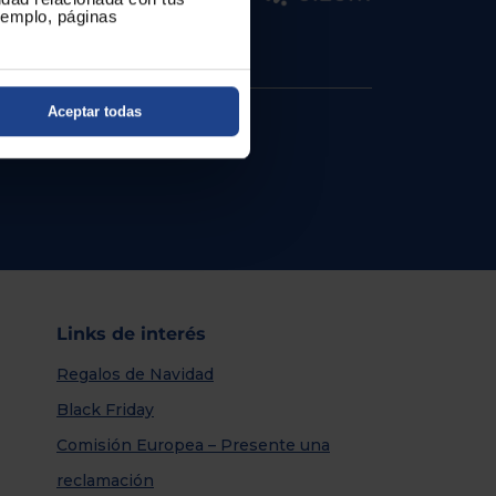
ejemplo, páginas
Aceptar todas
Links de interés
Regalos de Navidad
Black Friday
Comisión Europea – Presente una
reclamación