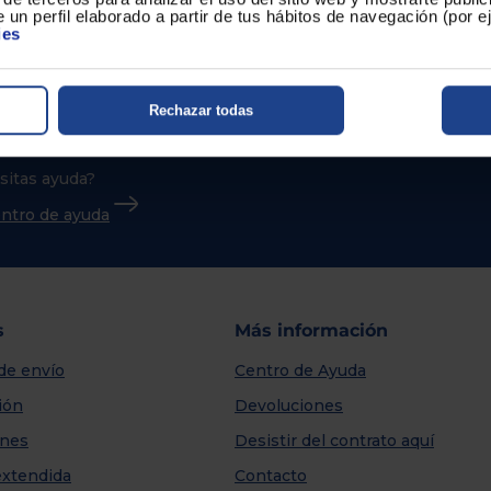
 un perfil elaborado a partir de tus hábitos de navegación (por 
ies
Rechazar todas
sitas ayuda?
centro de ayuda
s
Más información
de envío
Centro de Ayuda
ión
Devoluciones
nes
Desistir del contrato aquí
extendida
Contacto