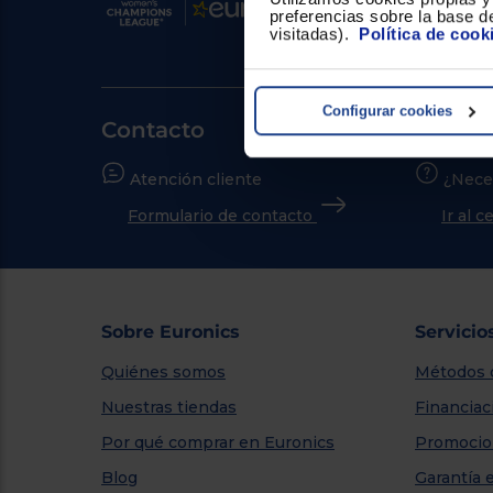
preferencias sobre la base de
visitadas).
Política de cook
Configurar cookies
Contacto
Atención cliente
¿Nece
Formulario de contacto
Ir al 
Sobre Euronics
Servicio
Quiénes somos
Métodos 
Nuestras tiendas
Financiac
Por qué comprar en Euronics
Promocio
Blog
Garantía 