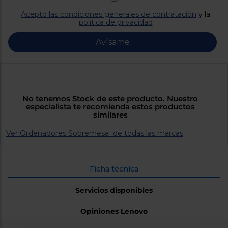
Priorizamos
la entrega
Acepto las condiciones generales de contratación
y la
con
política de privacidad
nuestros
propios
instaladores
Avísame
Te
mostramos
tu tienda
más
cercana
Ahorramos
No tenemos Stock de este producto. Nuestro
en
especialista te recomienda estos productos
combustible
similares
y
cuidamos
el planeta
Ver Ordenadores Sobremesa de todas las marcas
VALIDAR
Ficha técnica
O
también
Servicios disponibles
puedes:
Opiniones Lenovo
Iniciar
Registrarse
sesión