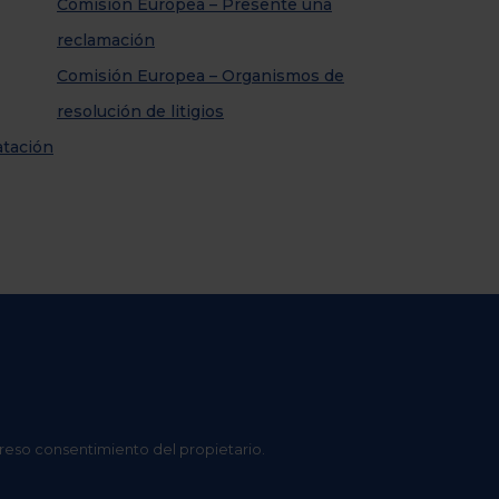
Comisión Europea – Presente una
reclamación
Comisión Europea – Organismos de
resolución de litigios
atación
preso consentimiento del propietario.