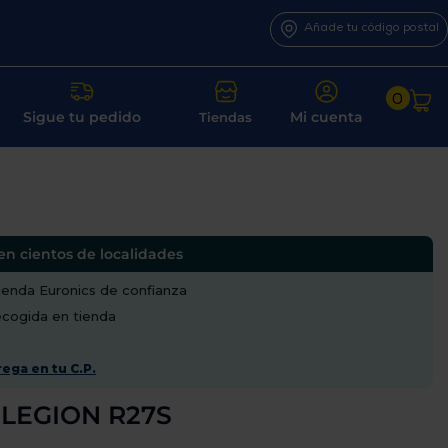
Añade tu código postal
0
Sigue tu pedido
Mi cuenta
Tiendas
en cientos de localidades
enda Euronics de confianza
recogida en tienda
ega en tu C.P.
 LEGION R27S