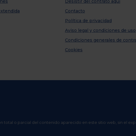
nes
Desistir del contrato aquí
extendida
Contacto
Política de privacidad
Aviso legal y condiciones de uso
Condiciones generales de contr
Cookies
n total o parcial del contenido aparecido en este sitio web, sin el ex