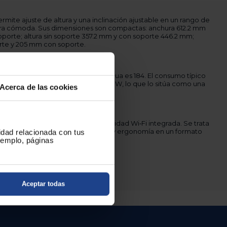
rmite ajuste de altura y una inclinación ajustable en un rango de
stura cómoda. Sus dimensiones son compactas: anchura 612.2 mm
porte; altura sin soporte 357.2 mm y con soporte 446.2 mm;
rte y 205 mm con soporte.
a y consumo
e, la clasificación energética antigua es 184. El consumo típico
 W y el consumo máximo alcanza 22 W, lo que lo sitúa como una
Acerca de las cookies
ría.
GAC1EU. No dispone de conectividad Wi‑Fi integrada. Se trata
uienes buscan rendimiento visual y ergonomía en un formato
cidad relacionada con tus
ejemplo, páginas
ad en un solo producto.
Aceptar todas