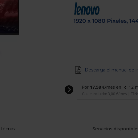
de
dispositivos
táctiles
pueden
1920 x 1080 Pixeles, 14
usar
los
gestos
de
tocar
y
arrastrar.
Descarga el manual de i
 técnica
Servicios disponible