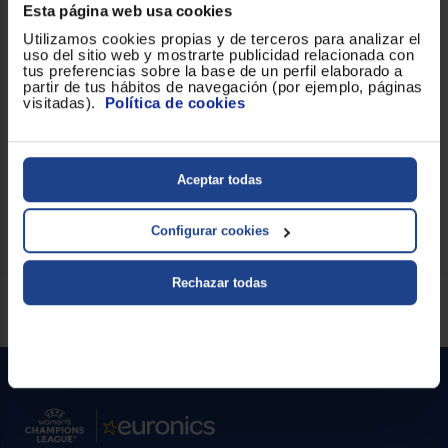
LED, este monitor garantiza un fácil control de energía y otras
Esta página web usa cookies
funciones esenciales. Aunque no cuenta con conectividad WiFi,
su diseño se centra en proporcionar un excelente rendimiento
Utilizamos cookies propias y de terceros para analizar el
visual con las conexiones más necesarias.
uso del sitio web y mostrarte publicidad relacionada con
tus preferencias sobre la base de un perfil elaborado a
partir de tus hábitos de navegación (por ejemplo, páginas
Con un consumo energético calificado en 361, este producto se
visitadas).
Política de cookies
alinea con las expectativas de eficiencia moderna. Es
importante destacar que este monitor es de libre instalación,
asegurando flexibilidad en cualquier entorno sin
complicaciones adicionales.
Aceptar todas
Tu hogar se merece lo mejor. ¡Consíguelo!
Configurar cookies
Rechazar todas
Servicios Euronics disponibles