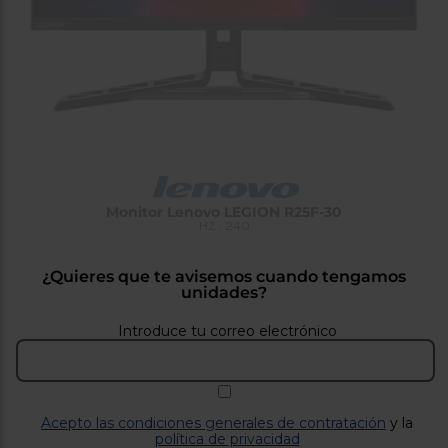
tá
ti
p
y
us
lo
con
g
mejor
d
plazo
to
de
y
ar
entrega
¿Por
Monitor Lenovo LEGION R25F-30
qué
HZ : 240
te
pedimos
tu
¿Quieres que te avisemos cuando tengamos
código
unidades?
postal?
Introduce tu correo electrónico
Productos
con
entrega
en
24
horas
y/o
los más
Acepto las condiciones generales de contratación
y la
cercanos
política de privacidad