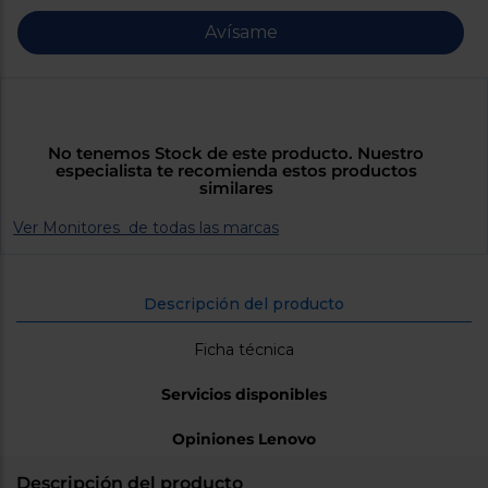
Priorizamos
la entrega
Avísame
con
nuestros
propios
instaladores
Te
mostramos
tu tienda
No tenemos Stock de este producto. Nuestro
más
especialista te recomienda estos productos
cercana
similares
Ahorramos
en
Ver Monitores de todas las marcas
combustible
y
cuidamos
el planeta
Descripción del producto
VALIDAR
Ficha técnica
O
Servicios disponibles
también
puedes:
Opiniones Lenovo
Iniciar
Registrarse
sesión
Descripción del producto