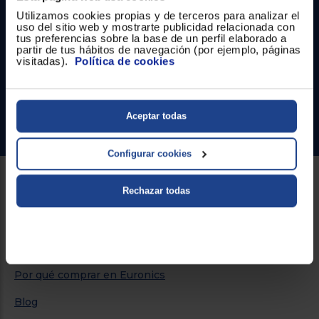
Registrarse
Contacto
sesión
Utilizamos cookies propias y de terceros para analizar el
uso del sitio web y mostrarte publicidad relacionada con
tus preferencias sobre la base de un perfil elaborado a
Atención cliente
partir de tus hábitos de navegación (por ejemplo, páginas
visitadas).
Política de cookies
Formulario de contacto
¿Necesitas ayuda?
Aceptar todas
Ir al centro de ayuda
Configurar cookies
Rechazar todas
Sobre Euronics
Quiénes somos
Nuestras tiendas
Por qué comprar en Euronics
Blog