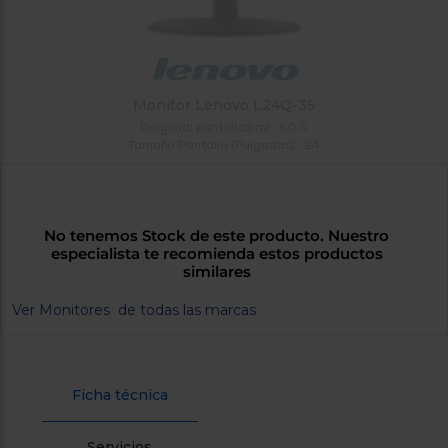
tá
ti
p
y
us
lo
con
g
mejor
d
plazo
Monitor Lenovo L24Q-35
to
de
y
Diagonal pantalla(cm) : 60.5
ar
entrega
Tamaño Pantalla (Pulgadas) : 24
¿Por
qué
No tenemos Stock de este producto. Nuestro
te
especialista te recomienda estos productos
pedimos
similares
tu
código
Ver Monitores de todas las marcas
postal?
Productos
con
Ficha técnica
entrega
en
24
horas
y/o
los más
Servicios